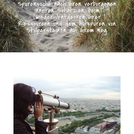
Spurensuche nach Ihren verborgenen
inneren Schätzen, beim
(wieder-)entdecken Ihrer
Ressourcen und dem Aufspüren von
Stolpersteinen auf Ihrem Weg.