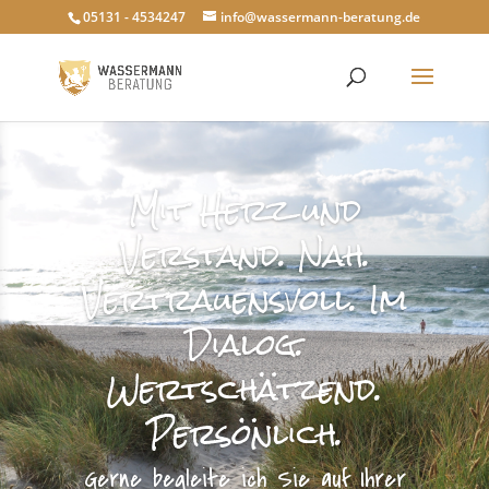
05131 - 4534247
info@wassermann-beratung.de
Mit Herz und
Verstand. Nah.
Vertrauensvoll. Im
Dialog.
Wertschätzend.
Persönlich.
Gerne begleite ich Sie auf Ihrer